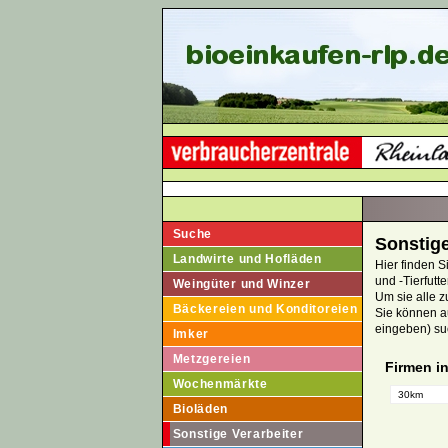
Suche
Sonstige
Landwirte und Hofläden
Hier finden Si
und -Tierfutt
Weingüter und Winzer
Um sie alle z
Bäckereien und Konditoreien
Sie können au
eingeben) su
Imker
Metzgereien
Firmen i
Wochenmärkte
Bioläden
Sonstige Verarbeiter