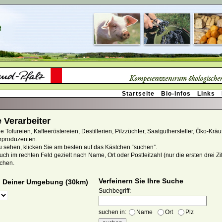
Startseite
Bio-Infos
Links
 Verarbeiter
e Tofureien, Kaffeeröstereien, Destillerien, Pilzzüchter, Saatguthersteller, Öko-Kräu
erproduzenten.
u sehen, klicken Sie am besten auf das Kästchen “suchen”.
ch im rechten Feld gezielt nach Name, Ort oder Postleitzahl (nur die ersten drei Zif
chen.
Verfeinern Sie Ihre Suche
n Deiner Umgebung (30km)
Suchbegriff:
suchen in:
Name
Ort
Plz